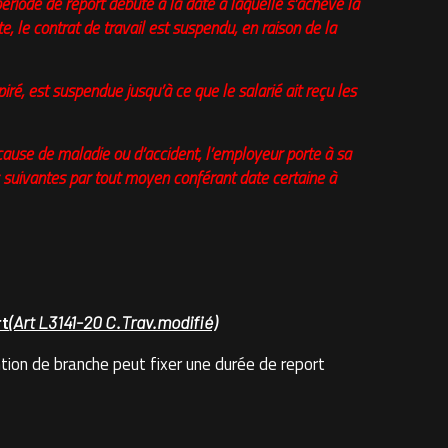
riode de report débute à la date à laquelle s’achève la
e, le contrat de travail est suspendu, en raison de la
xpiré, est suspendue jusqu’à ce que le salarié ait reçu les
 cause de maladie ou d’accident, l’employeur porte à sa
ons suivantes par tout moyen conférant date certaine à
rt
(Art L3141-20 C.Trav.modifié)
ion de branche peut fixer une durée de report