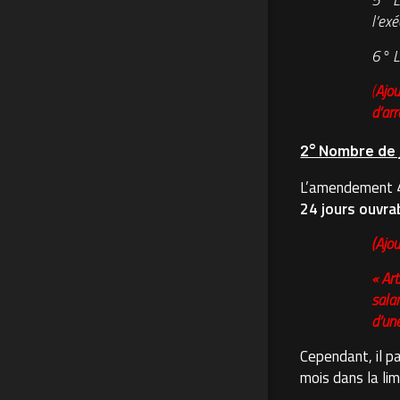
5° L
l’ex
6° L
(
Ajou
d’ar
2° Nombre de 
L’amendement 44
24 jours ouvra
(A
jo
« Ar
sala
d’une
Cependant, il pa
mois dans la lim