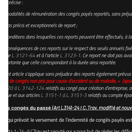
ord précise :
es modalités de rémunération des congés payés reportés, sans préjudi
es cas précis et exceptionnels de report ;
es conditions dans lesquelles ces reports peuvent être effectués, à l
es conséquences de ces reports sur le respect des seuils annuels fixés
article
L. 3121-64
et à l’article
L. 3123-1
. Ce report ne doit pas avo
 importante que celle correspondant à la durée ainsi reportée.
résent article s’applique sans préjudice des reports également prévu
eport de congés non pris pour cause d’accident ou de maladie, » (a
2-120 à L. 3142-124
relatifs au congé pour création d’entreprise, a
atique et aux articles
L. 3151-1 à L. 3151-3
relatifs au compte épa
e des congés du passé
(Art L3141-24 I C.Trav. modifié et nouv
-24 qui prévoit le versement de l’indemnité de congés payés es
e L3141-24-II CTrav est rajouté qui a pour but de régler les diffi