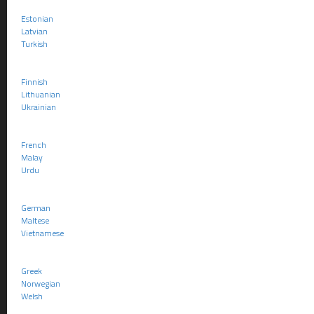
périodes antéri
Estonian
Latvian
Très étonnamme
Turkish
passée en force
pour la période
Finnish
Lithuanian
Dans son
Avis 
Ukrainian
2009 du Traité 
French
6. »
L’entr
Malay
date, la m
Urdu
dispose : «
travailleur
German
par an, san
Maltese
l’année d’a
Vietnamese
« 23. Le Co
Greek
l’issue du 
Norwegian
selon la ju
Welsh
applicables