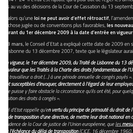
eures au vu des décisions de la Cour de Cassation du 13 septem
nt alors qu’une
loi ne peut avoir d’effet rétroactif
, l’amendem
 de chose jugée ou de conventions plus favorables,
les nouveau
 courant du 1er décembre 2009 à la date d’entrée en vigueur d
du 13 mars,
le Conseil d’Etat a expliqué cette date de 2009 en 
de Lisbonne du 13 décembre 2007, texte que le législateur aura
ée en vigueur, le 1er décembre 2009, du Traité de Lisbonne du 13
ême valeur que les Traités à la Charte des droits fondamentaux de l’
 Tout travailleur a droit (…) à une période annuelle de congés payés »
s sont susceptibles d’invoquer, directement à l’égard de leur employe
s que puisse y faire obstacle la circonstance qu’ils ont été, pour que
cquisition des droits à congés ».
nseil d’Etat rappelle qu’e
n vertu du principe de primauté du droit de 
délai de transposition d’une directive, de mettre leur droit national en 
risprudence de la Cour de justice de l’Union européenne, que
les
mesur
 dès l’échéance du délai de transposition
(CJCE, 16 décembre 1960, H