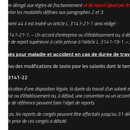
eut être dérogé aux règles de fractionnement
et de report (ajout par
ion selon les modalités définies aux paragraphes 2 et 3.
dement 44 il est inséré un article L. 3141‑21‑1 ainsi rédigé :
t. L. 3141‑21‑1. – Un accord d’entreprise ou d’établissement ou, à dé
durée de report supérieure à celle prévue à l’article L. 3141‑19‑1. » 
congés pour maladie et accident en cas de durée de trav
t prévu des modifications de texte pour les salariés dont le te
icle L3141-22
en application d’une disposition légale, la durée du travail d’un salar
treprise ou d’établissement ou, à défaut, une convention ou un accord
année de référence peuvent faire l’objet de reports.
 ce cas, les reports de congés peuvent être effectués jusqu’au 31 dé
ode de prise de ces congés a débuté.