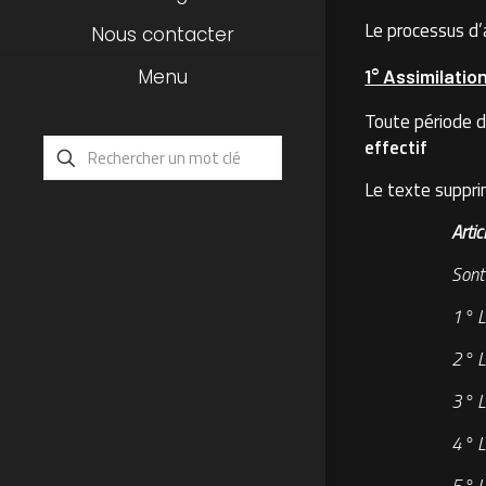
Le processus d’
Nous contacter
Menu
1° Assimilati
Toute période d
effectif
Le texte suppri
Arti
Sont
1° L
2° L
3° L
4° Le