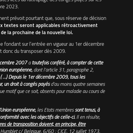
bre 2023.
ent prévoit pourtant que, sous réserve de décision
x textes seront applicables rétroactivement
e la prochaine de la nouvelle loi.
se fondant sur l’entrée en vigueur au 1er décembre
it donc du transposer dès 2009.
 décembre 2007
a
toutefois conféré, à compter de cette
Union européenne,
dont l’article 31, paragraphe 2,
.
( …) Depuis le 1er décembre 2009, tous les
ur, un droit à congés payés
d’au moins quatre semaines
lque motif que ce soit, absents pour maladie au cours de
l’Union européenne,
les Etats membres
sont tenus, à
conformité avec les objectifs de celle-ci.
Il en résulte,
es de transposition doivent, en principe, être
umblet c/ Belgique, 6/60 ; CJCE, 12 juillet 1973,