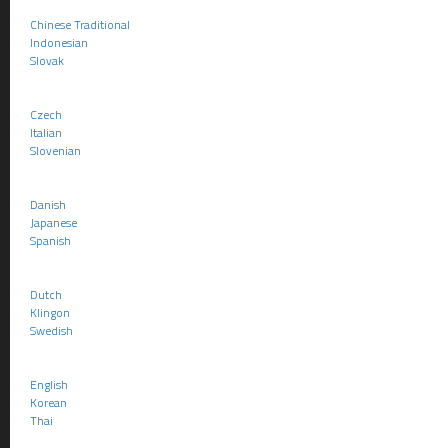
L’acc
Chinese Traditional
Indonesian
1° L
Slovak
2° L
Czech
3° L
Italian
Slovenian
4° L
de l’
Danish
plus
Japanese
Spanish
Le p
au r
Dutch
314
Klingon
sabb
Swedish
6° Rattrapag
English
Korean
L’article L3141
Thai
Un nouvel articl