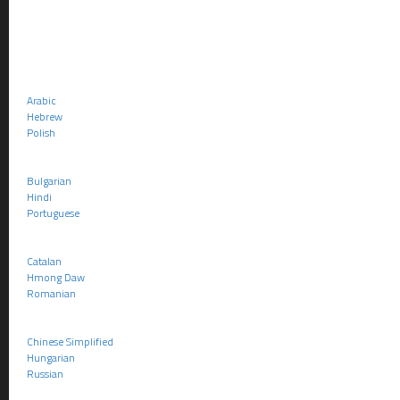
Il p
sect
Amen
Arabic
« Ar
Hebrew
une 
Polish
5° Report de 
Bulgarian
Hindi
Il est égalemen
Portuguese
Art
Catalan
Si, 
Hmong Daw
d’en
Romanian
de l’
Chinese Simplified
Dans
Hungarian
péri
Russian