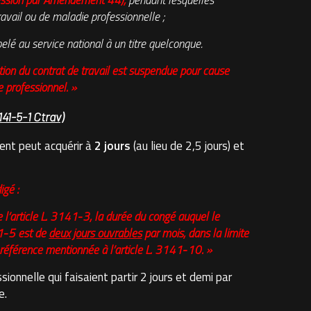
ession par Amendement 44)
,
pendant lesquelles
ravail ou de maladie professionnelle ;
lé au service national à un titre quelconque.
ion du contrat de travail est suspendue pour cause
e professionnel. »
141-5-1 Ctrav)
ent peut acquérir à
2 jours
(au lieu de 2,5 jours) et
igé :
 l’article L. 3141‑3, la durée du congé auquel le
41‑5 est de
deux jours ouvrables
par mois, dans la limite
référence mentionnée à l’article L. 3141‑10. »
sionnelle qui faisaient partir 2 jours et demi par
e.