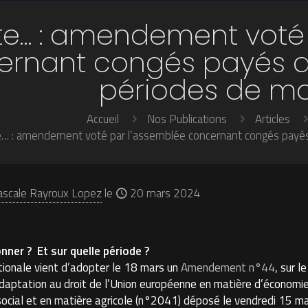
te… : amendement voté
ernant congés payés a
périodes de ma
Accueil
Nos Publications
Articles
e… : amendement voté par l’assemblée concernant congés payés
ascale Rayroux Lopez
le
20 mars 2024
onner ? Et sur quelle période ?
ionale vient d’adopter le 18 mars un
Amendement n°44
, sur l
adaptation au droit de l’Union européenne en matière d’économie,
 social et en matière agricole (n°2041) déposé le vendredi 15 m