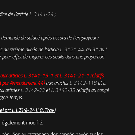
ce de l’article
L. 3141-24
;
a demande du salarié après accord de l’employeur ;
 au sixième alinéa de l’article
L. 3121-44
, au 3° du I
ir pour effet de majorer ces seuils dans une proportion
s
aux articles L. 3141‑19‑1 et L. 3141‑21‑1 relatifs
jout par Amendement 44
)
aux articles
L. 3142-118
et
L.
ux articles
L. 3142-33
et
L. 3142-35
relatifs au congé
rgne-temps.
el art L L3141-24 II C.Trav)
t également modifié.
cultés liées au rattrapage des congés payés sur les