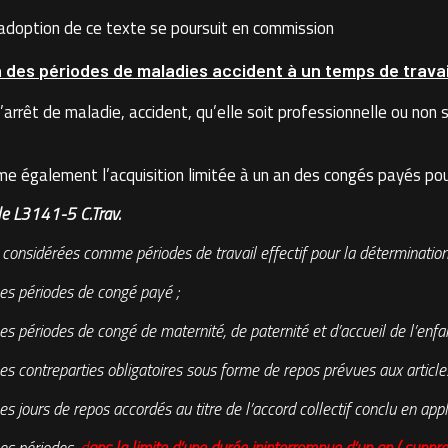
adoption de ce texte se poursuit en commission
on des périodes de maladies accident à un temps de travai
’arrêt de maladie, accident, qu’elle soit professionnelle ou no
me également l’acquisition limitée à un an des congés payés pou
cle L3141-5 C.Trav.
 considérées comme périodes de travail effectif pour la détermination
es périodes de congé payé ;
es périodes de congé de maternité, de paternité et d’accueil de l’enfan
es contreparties obligatoires sous forme de repos prévues aux articl
s jours de repos accordés au titre de l’accord collectif conclu en appli