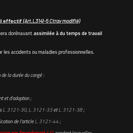
l effectif
(Art.L3141-5 Ctrav modifié)
n sera dorénavant
assimilée à du temps de travail
r les accidents ou maladies professionnelles.
 de la durée du congé :
t et d’adoption ;
es
L. 3121-30
,
L. 3121-33
et
L. 3121-38
;
cation de l’article
L. 3121-44
;