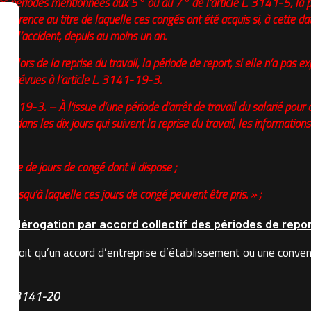
es périodes mentionnées aux 5° ou au 7° de l’article L. 3141‑5, la pé
référence au titre de laquelle ces congés ont été acquis si, à cette dat
de l’accident, depuis au moins un an.
as, lors de la reprise du travail, la période de report, si elle n’a pas e
ns prévues à l’article L. 3141‑19‑3.
141‑19‑3. – À l’issue d’une période d’arrêt de travail du salarié pour
e, dans les dix jours qui suivent la reprise du travail, les informati
ion :
mbre de jours de congé dont il dispose ;
e jusqu’à laquelle ces jours de congé peuvent être pris. » ;
 de dérogation par accord collectif des périodes de repo
évoit qu’un accord d’entreprise d’établissement ou une convent
cle L3141-20