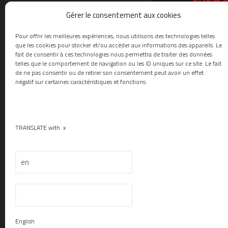
au cours d
période de 
Gérer le consentement aux cookies
maladie ou 
Pour offrir les meilleures expériences, nous utilisons des technologies telles
« Dans ce c
que les cookies pour stocker et/ou accéder aux informations des appareils. Le
fait de consentir à ces technologies nous permettra de traiter des données
informatio
telles que le comportement de navigation ou les ID uniques sur ce site. Le fait
de ne pas consentir ou de retirer son consentement peut avoir un effet
« Art. L. 3
négatif sur certaines caractéristiques et fonctions.
connaissanc
leur récept
« 1° Le no
TRANSLATE with
x
« 2° La dat
4° Possibilité
L’amendement pr
supérieur.
Arti
English