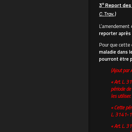
3° Report des
C.Trav.)
L’amendement 44
reporter après
Pour que cette 
maladie dans le
pourront être p
(Ajout pa
« Art. L. 3
période de 
les utiliser.
« Cette pér
L. 3141‑1
« Art. L. 