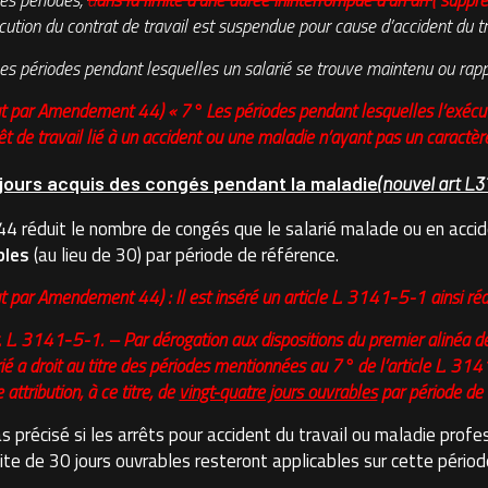
es périodes,
d
ans la limite d’une durée ininterrompue d’un an
( suppr
écution du contrat de travail est suspendue pour cause d’accident du t
es périodes pendant lesquelles un salarié se trouve maintenu ou rappe
t par Amendement 44) « 7° Les périodes pendant lesquelles l’exécut
rêt de travail lié à un accident ou une maladie n’ayant pas un caractèr
jours acquis des congés pendant la maladie
(nouvel art L3
 réduit le nombre de congés que le salarié malade ou en accid
bles
(au lieu de 30) par période de référence.
ut par Amendement 44) :
Il est inséré un article L. 3141‑5-1 ainsi réd
t. L. 3141‑5-1. – Par dérogation aux dispositions du premier alinéa de
rié a droit au titre des périodes mentionnées au 7° de l’article L. 31
 attribution, à ce titre, de
vingt-quatre jours ouvrables
par période de 
s précisé si les arrêts pour accident du travail ou maladie profes
ite de 30 jours ouvrables resteront applicables sur cette périod