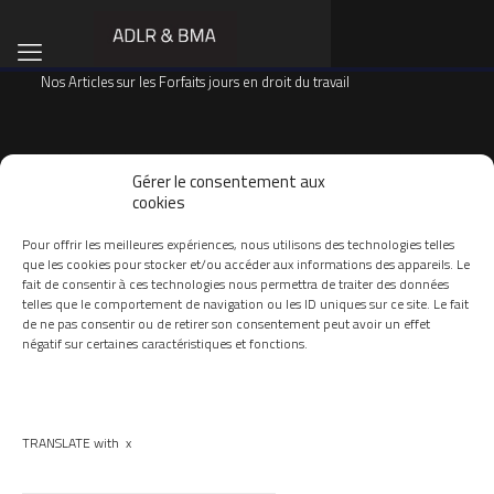
Nos Articles sur les Forfaits jours en droit du travail
Catégories
Gérer le consentement aux
Thématique
Auteurs
Voir tout
cookies
Pour offrir les meilleures expériences, nous utilisons des technologies telles
que les cookies pour stocker et/ou accéder aux informations des appareils. Le
fait de consentir à ces technologies nous permettra de traiter des données
telles que le comportement de navigation ou les ID uniques sur ce site. Le fait
de ne pas consentir ou de retirer son consentement peut avoir un effet
négatif sur certaines caractéristiques et fonctions.
Pascale Rayroux Lopez
le
19 janvier 2024
TRANSLATE with
x
2024 : Calcul des RTT pour un forfait jour