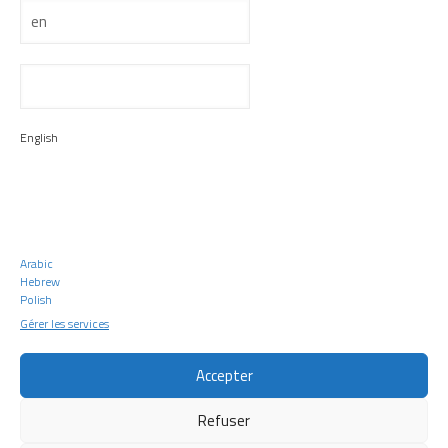
Nombre de jours de RTT 2024 pour un forfait jour
[…]
En savoir plus
English
Pascale Rayroux Lopez
le
23 janvier 2023
Protégé : 2023 : Calcul des RTT pour un forfait jour
Il n’y a pas d’extrait, car cette publication est protégée.
En savoir plus
Arabic
Hebrew
Polish
Gérer les services
Bulgarian
Hindi
Accepter
Portuguese
Refuser
© 2023 ADLR & BMA |
Mentions légales
|
Politique de
Catalan