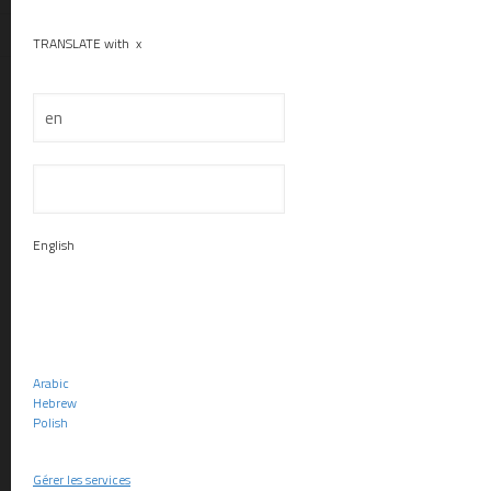
Nous contacter
TRANSLATE with
x
Menu
English
Arabic
Hebrew
Polish
© 2023 ADLR 
Gérer les services
Bulgarian